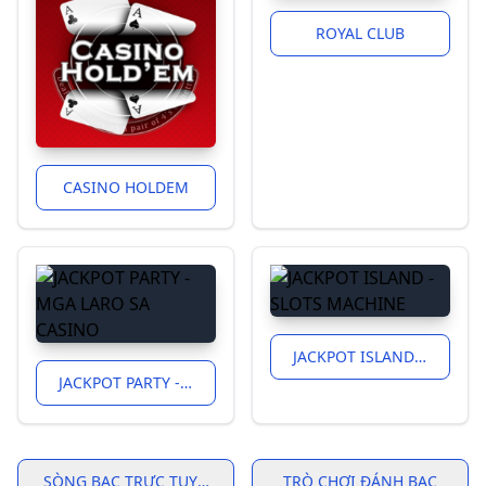
ROYAL CLUB
CASINO HOLDEM
JACKPOT ISLAND - SLOTS MACHINE
JACKPOT PARTY - MGA LARO SA CASINO
SÒNG BẠC TRỰC TUYẾN
TRÒ CHƠI ĐÁNH BẠC