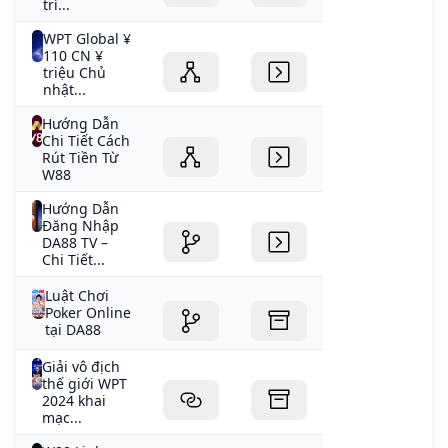
trí...
WPT Global ¥
110 CN ¥
triệu Chủ
nhật...
Hướng Dẫn
Chi Tiết Cách
Rút Tiền Từ
W88
Hướng Dẫn
Đăng Nhập
DA88 TV –
Chi Tiết...
Luật Chơi
Poker Online
tại DA88
Giải vô địch
thế giới WPT
2024 khai
mạc...