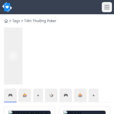
Ope
Tags
Tiền Thưởng Poker
Home
Previous
Next
🎮
🎰
♠️
🎲
🎮
🎰
♠️