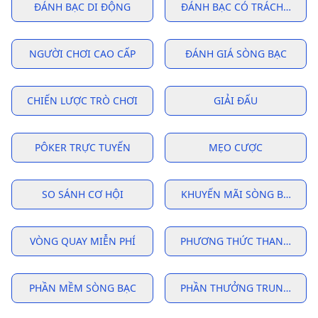
ĐÁNH BẠC DI ĐỘNG
ĐÁNH BẠC CÓ TRÁCH NHIỆ
NGƯỜI CHƠI CAO CẤP
ĐÁNH GIÁ SÒNG BẠC
CHIẾN LƯỢC TRÒ CHƠI
GIẢI ĐẤU
PÔKER TRỰC TUYẾN
MẸO CƯỢC
SO SÁNH CƠ HỘI
KHUYẾN MÃI SÒNG BẠC
VÒNG QUAY MIỄN PHÍ
PHƯƠNG THỨC THANH TOÁ
PHẦN MỀM SÒNG BẠC
PHẦN THƯỞNG TRUNG THÀ