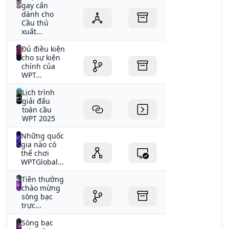
gay cấn
dành cho
Cầu thủ
xuất...
Đủ điều kiện
cho sự kiện
chính của
WPT...
Lịch trình
giải đấu
toàn cầu
WPT 2025
Những quốc
gia nào có
thể chơi
WPTGlobal...
Tiền thưởng
chào mừng
sòng bạc
trực...
Sòng bạc