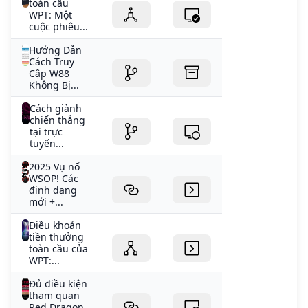
toàn cầu
WPT: Một
cuộc phiêu...
Hướng Dẫn
Cách Truy
Cập W88
Không Bị...
Cách giành
chiến thắng
tại trực
tuyến...
2025 Vụ nổ
WSOP! Các
định dạng
mới +...
Điều khoản
tiền thưởng
toàn cầu của
WPT:...
Đủ điều kiện
tham quan
Red Dragon