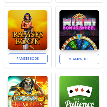
RAMSESBOOK
MIAMIWHEEL