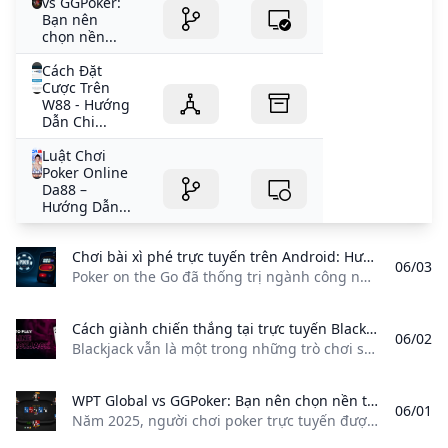
vs GGPoker:
Bạn nên
chọn nền...
Cách Đặt
Cược Trên
W88 - Hướng
Dẫn Chi...
Luật Chơi
Poker Online
Da88 –
Hướng Dẫn...
Chơi bài xì phé trực tuyến trên Android: Hướng dẫn năm 2025 Bạn muốn chơi bài xì phé trực tuyến trên điện thoại hoặc máy tính bảng Android của bạn? Dưới đây là hướng dẫn năm 2025 cho các ứng dụng tính năng tốt nhất và cách WPT Global giúp poker di động dễ dàng và an toàn.
06/03
Poker on the Go đã thống trị ngành công nghiệp chơi game trực tuyến, và chưa bao giờ có nhiều người chơi thưởng thức poker trực tuyến trên thiết bị Android vào năm 2025. Miễn là bạn có điện thoại thông minh và một ứng dụng an toàn, bạn có thể chơi các trò chơi poker tiền thực từ bất cứ nơi nào-đó là một chiếc CAFÃ © hoặc giường của riêng bạn.
Cách giành chiến thắng tại trực tuyến Blackjack: Chiến lược cho năm 2025 Khám phá cách giành chiến thắng tại Blackjack trực tuyến vào năm 2025 với các chiến lược thiết yếu mẹo và một nền tảng đáng tin cậy. Tìm hiểu lý do tại sao WPT Global là lựa chọn hàng đầu cho Blackjack tiền thật.
06/02
Blackjack vẫn là một trong những trò chơi sòng bạc trực tuyến được ưa chuộng nhất năm 2025. Nó có lợi thế nhà thấp, và, với sự pha trộn giữa kỹ năng và may mắn, nó mang đến cho người chơi cơ hội đánh bại các đại lý với các quyết định tốt. Nhưng làm thế nào bạn có thể nghiêng tỷ lệ cược có lợi cho bạn? Bài viết này sẽ hướng dẫn bạn qua những gì bạn cần biết để giành chiến thắng, bao gồm lý do tại sao điều quan trọng là chơi tại một trang web có uy tín, chẳng hạn như WPT Global.
WPT Global vs GGPoker: Bạn nên chọn nền tảng poker nào vào năm 2025? So sánh WPT Global và GGPoker vào năm 2025: Khám phá sự khác biệt về tiền thưởng phần mềm dịch vụ giải đấu và nhiều hơn nữa để quyết định trang web poker nào là tốt nhất cho bạn.
06/01
Năm 2025, người chơi poker trực tuyến được tha hồ lựa chọn. Trong số những cái tên được nói đến nhiều nhất trong trò chơi làWPT toàn cầuVàGGPOKERHai nền tảng cung cấp trải nghiệm poker trực tuyến đẳng cấp thế giới. Nhưng cái nào phù hợp với bạn? Sự cố này so sánh các tính năng cốt lõi của họ, trải nghiệm người chơi và giá trị, giúp bạn đưa ra quyết định sáng suốt nhất.