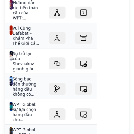
Hướng dẫn
rút tiền toàn
cầu của
WPT:...
Vui Cùng
Dafabet –
Khám Phá
Thế Giới Cá...
Sự trở lại
của
Shevliakov
giành giải...
Sòng bạc
tiền thưởng
hàng đầu
không có...
WPT Global:
Sự lựa chọn
hàng đầu
cho...
WPT Global