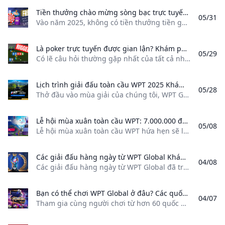
Tiền thưởng chào mừng sòng bạc trực tuyến không có tiền gửi 2025 Khám phá phần thưởng chào mừng sòng bạc trực tuyến hàng đầu mà không cần đặt cọc vào năm 2025. Khám phá các ưu đãi mới nhất của WPT Global và bắt đầu chơi ngay hôm nay.
05/31
Vào năm 2025, không có tiền thưởng tiền gửi vẫn là một trong những phương pháp tốt nhất mà sòng bạc trực tuyến sử dụng để thu hút người chơi mới. Đây là những ưu đãi không có rủi ro mà nhiều người chơi có thể tận dụng lợi thế hoàn hảo cho những người muốn học các sợi dây và không muốn tự mất tiền. Không có tiền thưởng chào mừng tiền gửi là gì?
Là poker trực tuyến được gian lận? Khám phá sự thật đằng sau câu hỏi: Poker trực tuyến có bị gian lận không? Tìm hiểu cách WPT toàn cầu đảm bảo sự công bằng an toàn và minh bạch vào năm 2025.
05/29
Có lẽ câu hỏi thường gặp nhất của tất cả những người chơi mới để chơi bài xì phé trực tuyến là:Â là poker trực tuyến được gian lận? ÂKhi có tiền thật bị đe dọa, việc tự hỏi liệu các trò chơi có công bằng không. Câu trả lời ngắn gọn?Các trang web poker trực tuyến hợp pháp không được gian lận. Nhưng bạn phải chọn đúng trang web.
Lịch trình giải đấu toàn cầu WPT 2025 Khám phá lịch trình giải đấu toàn cầu WPT mới nhất bao gồm WPT Slovakia WPT Prime Đài Loan và Lễ hội Mùa hè Montreal. Tìm hiểu làm thế nào để đủ điều kiện thông qua các vệ tinh trực tuyến.
05/28
Thở đầu vào mùa giải của chúng tôi, WPT Global đã công bố một lịch mạnh mẽ về các sự kiện trực tiếp và trực tuyến diễn ra từ cuối tháng 5 đến tháng 8 năm 2025. Cho dù bạn có phải là một chuyên gia toàn thời gian hay một chiến binh cuối tuần bình thường có rất nhiều cơ hội để chơi cho các chiến lợi phẩm lớn và thậm chí còn lớn hơn theo lịch trình này.
Lễ hội mùa xuân toàn cầu WPT: 7.000.000 đô la giải thưởng được đảm bảo Khám phá Lễ hội mùa xuân toàn cầu WPT với một giải thưởng được đảm bảo 7 triệu đô la 100% Rakeback và các giải đấu thú vị.
05/08
Lễ hội mùa xuân toàn cầu WPT hứa hẹn sẽ là một trong những sự kiện poker trực tuyến tuyệt vời nhất trong năm và cung cấp cho bạn cơ hội chiến đấu với cảm giác khi bạn chiến đấu để giành được một phần của một giải thưởng được đảm bảo đáng kinh ngạc trị giá 7 triệu đô la! Lễ hội diễn ra từ ngày 5 tháng 5 đến ngày 26 tháng 5, với các giải đấu cho người chơi thuộc mọi cấp độ kỹ năng.
Các giải đấu hàng ngày từ WPT Global Khám phá các giải đấu hàng ngày của WPT Global: Các sự kiện hàng ngày các giải thưởng được bảo đảm mua đa dạng và bảo mật mạnh mẽ trong môi trường du lịch poker thế giới đáng tin cậy.
04/08
Các giải đấu hàng ngày từ WPT Global đã trở thành một vật cố định cho người chơi đang tìm kiếm sự cạnh tranh chất lượng, ổn định trong lĩnh vực trực tuyến. Các trò chơi rủi ro cộng với tập trung vào các sự kiện gần hơn đáng kể đến hàng ngày, cho phép người chơi thường xuyên kiểm tra kỹ năng cửa hàng của họ để lấy tiền mặt và giải thưởng.
Bạn có thể chơi WPT Global ở đâu? Các quốc gia được hỗ trợ & nổi bật nền tảng Khám phá những quốc gia nào hỗ trợ WPT Global và tìm hiểu về các trò chơi poker và sòng bạc của mình. Khám phá lý do tại sao nó là một tên tuổi hàng đầu trong trò chơi trực tuyến với di sản 20 năm.
04/07
Tham gia cùng người chơi từ hơn 60 quốc gia trên thế giới, WPT Global đã xây dựng một trong những cái tên có uy tín nhất trong trò chơi trực tuyến. Điều này bao gồm: **Bắc Mỹ:**Canada, Hoa Kỳ **Châu Âu:**Vương quốc Anh, Đức, Pháp, Ý, Tây Ban Nha, Hà Lan, Bỉ, Thụy Sĩ, Áo, Ireland, Bồ Đào Nha, Thụy Điển, Na Uy, Đan Mạch, Phần Lan, Ba Lan, Cộng hòa Séc, Hungary, Romania, Bulgaria, Hy Lạp, Cyprus, Thổ Nhĩ Kỳ **Châu Á:**Nhật Bản, Hàn Quốc, Singapore, Hồng Kông, Đài Loan, Ấn Độ, Malaysia, Indonesia, Philippines, Thái Lan, Việt Nam **Châu Đại Dương:**Úc, New Zealand **Mỹ Latinh:**Brazil, Mexico, Argentina, Chile, Colombia, Costa Rica, Panama **Châu Phi & Trung Đông:**Nam Phi, Nigeria, Ai Cập, Các Tiểu vương quốc Ả Rập Thống nhất, Ả Rập Saudi, Israel WPT Global là tất cả về các tùy chọn chơi game ở cốt lõi của nó.