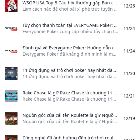
WSOP USA Top 8 Câu hỏi thường gặp Bạn có thể chơi bài xì phé trực tuyến tại Hoa Kỳ thông qua WSOP.com trang web này là hợp pháp ở Nevada New Jersey Michigan và Pennsylvania.
12/26
Làm cách nào để chơi bài xì phé trực tuyến trên WSOP? Bạn có thể chơi bài xì phé trực tuyến tại Hoa Kỳ thông qua trang web này là hợp pháp ở Nevada, New Jersey, Michigan và Pennsylvania. Có phải là hợp pháp ở Mỹ không? Có. Ở mỗi tiểu bang, nó có giấy phép thích hợp để vận hành poker trực tuyến tiền thật từ ban quản lý của tiểu bang và phải tuân theo các quy tắc và quy định nghiêm ngặt.
Tùy chọn thanh toán tại EVERYGAME Poker: Giao dịch nhanh chóng và dễ dàng Khám phá các tùy chọn thanh toán đa dạng có sẵn tại MỌI TRÒ CHƠI Poker để gửi và rút tiền liền mạch. MỌI TRÒ CHƠI Mã thưởng Poker WPT123
11/24
Everygame Poker cung cấp nhiều tùy chọn thanh toán toàn diện để tạo điều kiện cho người chơi gửi và rút tiền dễ dàng. Cho dù bạn thích phương thức ngân hàng truyền thống hay Ví điện tử và tiền điện tử hiện đại, Everygame đều có thể đáp ứng nhu cầu của bạn. Phương thức thanh toán có sẵn Tại EVERYGAME Poker, bạn có thể chọn từ một số phương thức thanh toán phổ biến để nạp tiền vào tài khoản của mình:
Đánh giá về Everygame Poker: Hướng dẫn chơi Poker trực tuyến của bạn Xem lại Everygame Poker các tính năng chương trình khuyến mãi và cách tối đa hóa số tiền thắng của bạn. Sử dụng mã thưởng WPT123
11/24
Everygame Poker đã khẳng định mình là một người chơi nổi bật trong thế giới poker trực tuyến kể từ khi thành lập vào năm 1996. Được biết đến với nền tảng thân thiện với người dùng và nhiều trò chơi khác nhau, Everygame mang đến cho người chơi trải nghiệm poker thú vị. Bài đánh giá này khám phá các tính năng, chương trình khuyến mãi và tùy chọn chơi trò chơi có sẵn tại Everygame Poker.
11 ứng dụng và trò chơi poker hay nhất dành cho Android Ứng dụng WPT Global Governor of Poker 3 và ứng dụng Poker khác đã xuất hiện từ lâu và vẫn là một trong những trò chơi bài phổ biến nhất thế giới. Hãy cùng xem các ứng dụng và trò chơi poker hay nhất dành cho Android!
11/30
11 ứng dụng và trò chơi poker hay nhất dành cho Android Poker đã xuất hiện từ lâu và vẫn là một trong những trò chơi bài phổ biến nhất thế giới. Hãy cùng xem các ứng dụng và trò chơi poker hay nhất dành cho Android! Poker là một trong những trò chơi bài phổ biến nhất trên thế giới. Có nhiều biến thể và dễ chơi; chỉ cần đặt cược một vài đô la và thử vận ​​​​may của bạn.
Rake Chase là gì? Rake Chase là chương trình khuyến mãi poker khuyến khích người chơi cào nhiều hơn và thưởng cho họ một cách hậu hĩnh vì điều đó.
12/21
Rake Chase là gì? Rake Chase là chương trình khuyến mãi poker nhằm khuyến khích người chơi cào nhiều hơn và thưởng cho họ một cách hậu hĩnh vì điều đó. Ngược lại với cuộc đua cào, bạn không cạnh tranh với những người chơi khác mà thay vào đó bạn theo đuổi các mục tiêu cá nhân của riêng mình. Để đạt được số điểm mục tiêu, bạn cần chơi một số ván bài poker hoặc giải đấu nhất định bằng tiền thật.
Nguồn gốc của cái tên Roulette là gì? Nguồn gốc của cái tên “roulette” là tiếng Pháp và nó có nghĩa là “bánh xe nhỏ”. Cái tên này bắt nguồn từ thực tế là trò chơi được chơi trên một bánh xe nhỏ quay xung quanh người chơi đặt cược vào vị trí quả bóng sẽ rơi xuống. Từ “roulette” lần đầu tiên được sử dụng trong bối cảnh hiện tại vào thế kỷ 18 mặc dù bản thân trò chơi này đã có từ rất lâu trước đó.
12/19
Nguồn gốc của cái tên Roulette là gì? Nguồn gốc của cái tên ârouletteâ là tiếng Pháp và nó có nghĩa là “bánh xe nhỏ”. Cái tên này bắt nguồn từ thực tế là trò chơi được chơi trên một bánh xe nhỏ quay xung quanh, người chơi đặt cược vào vị trí quả bóng sẽ rơi xuống. Từ ârouletteâ lần đầu tiên được sử dụng trong bối cảnh hiện tại của nó vào thế kỷ 18, mặc dù bản thân trò chơi này đã xuất hiện sớm hơn nhiều.
Công nghệ đã ảnh hưởng đến trò chơi roulette như thế nào? Một trong những tiến bộ công nghệ quan trọng nhất trong trò chơi roulette là sự ra đời của các bàn roulette điện tử. Các bàn này có màn hình kỹ thuật số mô phỏng chuyển động quay của bánh xe roulette và người chơi có thể đặt cược trên giao diện màn hình cảm ứng. Điều này cho phép chơi trò chơi nhanh hơn vì bánh xe có thể quay thường xuyên hơn so với bàn roulette truyền thống.