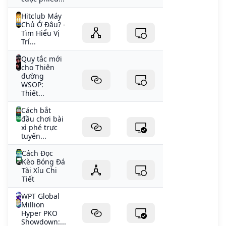
Hitclub Máy
Chủ Ở Đâu? -
Tìm Hiểu Vị
Trí...
Quy tắc mới
cho Thiên
đường
WSOP:
Thiết...
Cách bắt
đầu chơi bài
xì phé trực
tuyến...
Cách Đọc
Kèo Bóng Đá
Tài Xỉu Chi
Tiết
WPT Global
Million
Hyper PKO
Showdown:...