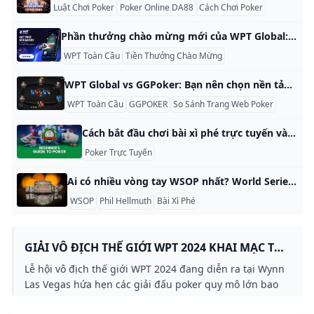
Luật Chơi Poker
Poker Online DA88
Cách Chơi Poker
Phần thưởng chào mừng mới của WPT Global: lên tới $ 3580 phần thưởng WPT Global đã làm mới phần thưởng chào mừng của mình, cho người chơi mới cơ hội lấy lên tới $ 3,580 trong tổng giá trị. Ưu đãi hoàn chỉnh này kết hợp phần thưởng tiền gửi 100% với tiền thưởng thêm như vé giải đấu và tiền sòng bạc, dẫn đến gói hoàn hảo cho người chơi poker hoặc sòng bạc. Chào mừng sự cố tiền thưởng **Trận đấu tiền gửi 100%:**Nhận lại tới 3.
WPT Toàn Cầu
Tiền Thưởng Chào Mừng
Tiền Thưởng Poker
WPT Global vs GGPoker: Bạn nên chọn nền tảng poker nào vào năm 2025? Năm 2025, người chơi poker trực tuyến được tha hồ lựa chọn. Trong số những cái tên được nói đến nhiều nhất trong trò chơi làWPT toàn cầuVàGGPOKERHai nền tảng cung cấp trải nghiệm poker trực tuyến đẳng cấp thế giới. Nhưng cái nào phù hợp với bạn? Sự cố này so sánh các tính năng cốt lõi của họ, trải nghiệm người chơi và giá trị, giúp bạn đưa ra quyết định sáng suốt nhất.
WPT Toàn Cầu
GGPOKER
So Sánh Trang Web Poker
Cách bắt đầu chơi bài xì phé trực tuyến vào năm 2025: Hướng dẫn dành cho người mới bắt đầu Có nhiều bài xì phé phía trước cho tất cả chúng ta trong tương lai gần. Nhiều người đã viết cáo phó của nó, tuyên bố sự bùng nổ đã ăn một đám cháy truyền hình đã kết thúc, nhưng đừng quên chúng tôi đã biến góc sau boom và một kỷ nguyên poker mới đã đến. Hãy để mắt ra. Nếu bạn chưa quen với poker hoặc chuyển từ các trò chơi trực tiếp, hướng dẫn này sẽ giúp bạn bắt đầu trong poker trực tuyến.
Poker Trực Tuyến
Hướng Dẫn Poker Cho Người Mới Bắt Đ
Ai có nhiều vòng tay WSOP nhất? World Series of Poker (WSOP) là một trong những giải đấu poker uy tín nhất trên thế giới và việc giành được một chiếc vòng tay là một trong những vinh dự cao nhất mà người chơi poker có thể đạt được. Với nhiều sự kiện được tổ chức hàng năm, sự cạnh tranh dành cho những chiếc vòng tay đáng thèm muốn này rất khốc liệt. Nhưng trong số tất cả những người chơi đã giành được vòng tay WSOP, có một người chơi vượt trội hơn những người còn lại.
WSOP
Phil Hellmuth
Bài Xì Phé
GIẢI VÔ ĐỊCH THẾ GIỚI WPT 2024 KHAI MẠC TẠI
WYNN LAS VEGAS: ĐIỀU GÌ SẼ XẢY RA
Lễ hội vô địch thế giới WPT 2024 đang diễn ra tại Wynn
Las Vegas hứa hẹn các giải đấu poker quy mô lớn bao
gồm Giải vô địch Prime trị giá 1.100 USD và Giải vô địch