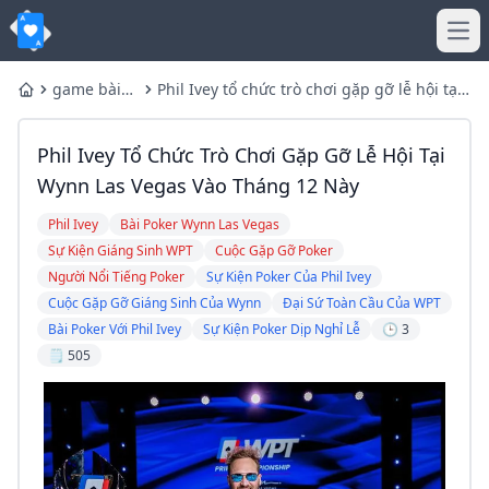
Ope
game bài
Phil Ivey tổ chức trò chơi gặp gỡ lễ hội tại
Home
đổi thưởng
Wynn Las Vegas vào tháng 12 này
Phil Ivey Tổ Chức Trò Chơi Gặp Gỡ Lễ Hội Tại
Wynn Las Vegas Vào Tháng 12 Này
Phil Ivey
Bài Poker Wynn Las Vegas
Sự Kiện Giáng Sinh WPT
Cuộc Gặp Gỡ Poker
Người Nổi Tiếng Poker
Sự Kiện Poker Của Phil Ivey
Cuộc Gặp Gỡ Giáng Sinh Của Wynn
Đại Sứ Toàn Cầu Của WPT
Bài Poker Với Phil Ivey
Sự Kiện Poker Dịp Nghỉ Lễ
🕒 3
🗒️ 505