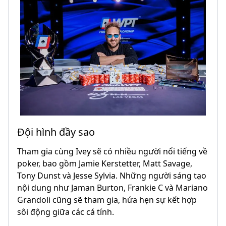
Đội hình đầy sao
Tham gia cùng Ivey sẽ có nhiều người nổi tiếng về
poker, bao gồm Jamie Kerstetter, Matt Savage,
Tony Dunst và Jesse Sylvia. Những người sáng tạo
nội dung như Jaman Burton, Frankie C và Mariano
Grandoli cũng sẽ tham gia, hứa hẹn sự kết hợp
sôi động giữa các cá tính.