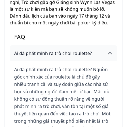
nghỉ, Trò chơi gặp gỡ Giáng sinh Wynn Las Vegas
là một sự kiện mà bạn sẽ không muốn bỏ lỡ.
Đánh dấu lịch của bạn vào ngày 17 tháng 12 và
chuẩn bị cho một ngày chơi bài poker kỳ diệu.
FAQ
Ai đã phát minh ra trò chơi roulette?
Ai đã phát minh ra trò chơi roulette? Nguồn
gốc chính xác của roulette là chủ đề gây
nhiều tranh cãi và suy đoán giữa các nhà sử
học và những người đam mê cờ bạc. Mặc dù
không có sự đồng thuận rõ ràng về người
phát minh ra trò chơi, vẫn tồn tại một số giả
thuyết liên quan đến việc tạo ra trò chơi. Một
trong những giả thuyết phổ biến nhất là trò