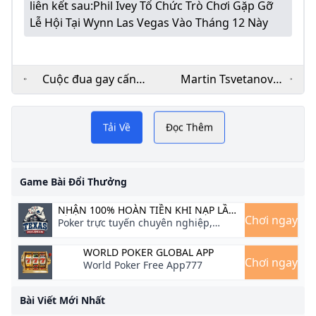
liên kết sau:
Phil Ivey Tổ Chức Trò Chơi Gặp Gỡ
Lễ Hội Tại Wynn Las Vegas Vào Tháng 12 Này
Cuộc đua gay cấn
Martin Tsvetanov
dành cho Cầu thủ
giành chiến thắng
Y
Go88 - Link Tải go88 - Tham
xuất sắc nhất WPT
trong sự kiện chính
mùa 22 tại Wynn Las
Eureka phá kỷ lục tại
Tải Về
Đọc Thêm
gia cổng game bài đổi
Vegas
EPT Praha
thưởng go88 nhận ngay
Game Bài Đổi Thưởng
1triệu vnđ để trải nghiệm
NHẬN 100% HOÀN TIỀN KHI NẠP LẦN
cá cược game tài xỉu, nổ
Chơi ngay
ĐẦU
Poker trực tuyến chuyên nghiệp,
giành giải thưởng hấp dẫn
hũ, xóc đĩa, bắn cá
WORLD POKER GLOBAL APP
Chơi ngay
World Poker Free App777
Bài Viết Mới Nhất