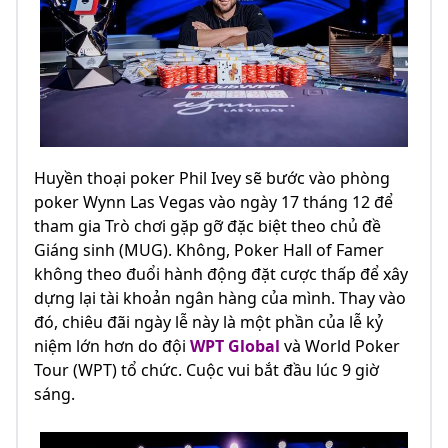
Huyền thoại poker Phil Ivey sẽ bước vào phòng
poker Wynn Las Vegas vào ngày 17 tháng 12 để
tham gia Trò chơi gặp gỡ đặc biệt theo chủ đề
Giáng sinh (MUG). Không, Poker Hall of Famer
không theo đuổi hành động đặt cược thấp để xây
dựng lại tài khoản ngân hàng của mình. Thay vào
đó, chiêu đãi ngày lễ này là một phần của lễ kỷ
niệm lớn hơn do đội
WPT Global
và World Poker
Tour (WPT) tổ chức. Cuộc vui bắt đầu lúc 9 giờ
sáng.