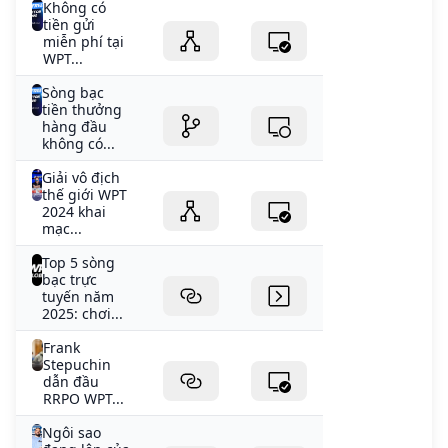
Không có
tiền gửi
miễn phí tại
WPT...
Sòng bạc
tiền thưởng
hàng đầu
không có...
Giải vô địch
thế giới WPT
2024 khai
mạc...
Top 5 sòng
bạc trực
tuyến năm
2025: chơi...
Frank
Stepuchin
dẫn đầu
RRPO WPT...
Ngôi sao