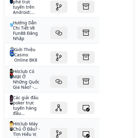
phé trực
tuyến trên
Android:...
Hướng Dẫn
Chi Tiết Về
Fun88 Đăng
Nhập
Giới Thiệu
Casino
Online BK8
Hitclub Có
Mặt Ở
Những Quốc
Gia Nào? -...
Các giải đấu
poker trực
tuyến hàng
đầu...
Hitclub Máy
Chủ Ở Đâu? -
Tìm Hiểu Vị