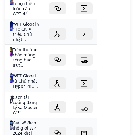
la hộ chiếu
toàn cầu
WPT để...
WPT Global ¥
110 CN ¥
triệu Chủ
nhật...
Tiền thưởng
chào mừng
sòng bạc
trực...
WPT Global
từ Chủ nhật
Hyper PKO...
Cách tải
xuống đăng
ký và Master
WPT...
Giải vô địch
thế giới WPT
2024 khai