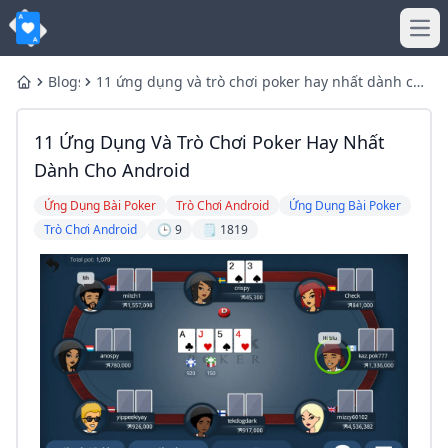
Ope
Blogs
11 ứng dụng và trò chơi poker hay nhất dành cho
Home
Android
11 Ứng Dụng Và Trò Chơi Poker Hay Nhất
Dành Cho Android
Ứng Dụng Bài Poker
Trò Chơi Android
Ứng Dụng Bài Poker
Trò Chơi Android
🕒 9
🗒️ 1819