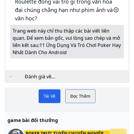
Roulette đóng vai trò gì trong văn hóa
đại chúng chẳng hạn như phim ảnh và
văn học?
Trang web này chỉ thu thập các bài viết liên
quan. Để xem bản gốc, vui lòng sao chép và mở
liên kết sau:
11 Ứng Dụng Và Trò Chơi Poker Hay
Nhất Dành Cho Android
Đánh giá về
Everygame Poker:
Y
Go88 - Link Tải go88 - Tham
Hướng dẫn chơi
Poker trực tuyến của
Tải Về
Đọc Thêm
gia cổng game bài đổi
bạn
thưởng go88 nhận ngay
game bài đổi thưởng
1triệu vnđ để trải nghiệm
POKER TRỰC TUYẾN CHUYÊN NGHIỆP, GIÀNH GIẢI THƯỞNG HẤP DẪN