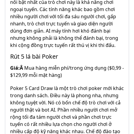
nổi bật nhất của trò chơi này là khả năng chơi
ngoại tuyến. Các tính năng khác bao gồm chơi
nhiều người chơi với tối đa sáu người chơi, gấp
nhanh, trò chơi trực tuyến và giao diện người
dùng đơn giản. AI máy tính hơi khó đánh bại
nhưng không phải là không thể đánh bại, trong
khi cộng đồng trực tuyến rất thú vị khi thi đấu.
Rút 5 lá bài Poker
Giá:Â
Mua hàng miễn phí/trong ứng dụng ($0,99 -
$129,99 mỗi mặt hàng)
Poker 5 Card Draw là một trò chơi poker mới khác
trong danh sách. Điều này là phong nha, nhưng
không tuyệt vời. Nó có bốn chế độ trò chơi với cả
người thật và bot AI. Phần nhiều người chơi mở
rộng tối đa tám người chơi và phần chơi trực
tuyến có rất nhiều lựa chọn cho người chơi ở
nhiều cấp độ kỹ năng khác nhau. Chế độ đào tạo