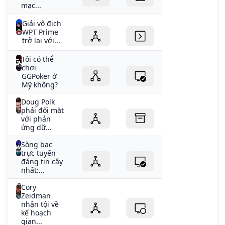
mạc...
Giải vô địch
WPT Prime
trở lại với...
Tôi có thể
chơi
GGPoker ở
Mỹ không?
Doug Polk
phải đối mặt
với phản
ứng dữ...
Sòng bạc
trực tuyến
đáng tin cậy
nhất:...
Cory
Zeidman
nhận tội về
kế hoạch
gian...