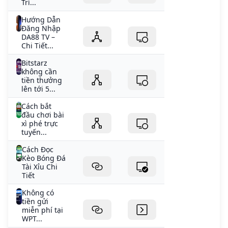
Trí...
Hướng Dẫn
Đăng Nhập
DA88 TV –
Chi Tiết...
Bitstarz
không cần
tiền thưởng
lên tới 5...
Cách bắt
đầu chơi bài
xì phé trực
tuyến...
Cách Đọc
Kèo Bóng Đá
Tài Xỉu Chi
Tiết
Không có
tiền gửi
miễn phí tại
WPT...