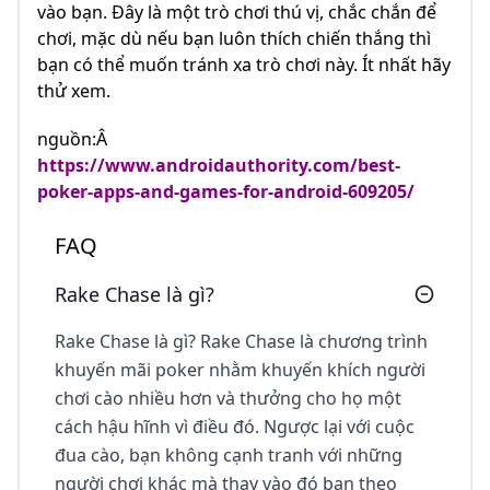
vào bạn. Đây là một trò chơi thú vị, chắc chắn để
chơi, mặc dù nếu bạn luôn thích chiến thắng thì
bạn có thể muốn tránh xa trò chơi này. Ít nhất hãy
thử xem.
nguồn:Â
https://www.androidauthority.com/best-
poker-apps-and-games-for-android-609205/
FAQ
Rake Chase là gì?
Rake Chase là gì? Rake Chase là chương trình
khuyến mãi poker nhằm khuyến khích người
chơi cào nhiều hơn và thưởng cho họ một
cách hậu hĩnh vì điều đó. Ngược lại với cuộc
đua cào, bạn không cạnh tranh với những
người chơi khác mà thay vào đó bạn theo