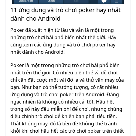
11 ứng dụng và trò chơi poker hay nhất
dành cho Android
Poker đã xuất hiện từ lâu và vẫn là một trong
những trò chơi bài phổ biến nhất thế giới. Hãy
cùng xem các ứng dụng và trò chơi poker hay
nhất dành cho Android!
Poker là một trong những trò chơi bài phổ biến
nhất trên thế giới. Có nhiều biến thể và dễ chơi;
chỉ cần đặt cược một vài đô la và thử vận ​​​​may của
bạn. Như bạn có thể tưởng tượng, có rất nhiều
ứng dụng và trò chơi poker trên Android. Đáng
ngạc nhiên là không có nhiều cái tốt. Hầu hết
trong số này đều miễn phí để chơi, nhưng chúng
điều chỉnh trò chơi để khiến bạn phải tiêu tiền.
Thật không may, đó là tiền đề không thể tránh
khỏi khi chơi hầu hết các trò chơi poker trên thiết