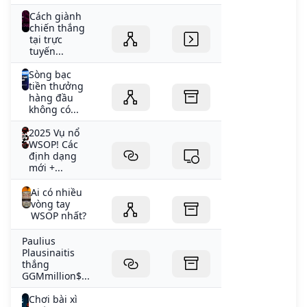
Cách giành
chiến thắng
tại trực
tuyến...
Sòng bạc
tiền thưởng
hàng đầu
không có...
2025 Vụ nổ
WSOP! Các
định dạng
mới +...
Ai có nhiều
vòng tay
WSOP nhất?
Paulius
Plausinaitis
thắng
GGMmillion$...
Chơi bài xì