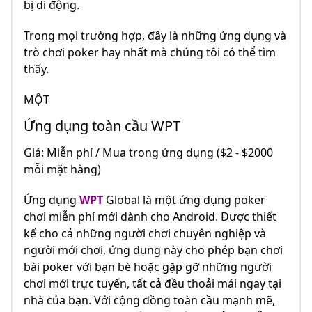
bị di động.
Trong mọi trường hợp, đây là những ứng dụng và
trò chơi poker hay nhất mà chúng tôi có thể tìm
thấy.
MỘT
Ứng dụng toàn cầu WPT
Giá: Miễn phí / Mua trong ứng dụng ($2 - $2000
mỗi mặt hàng)
Ứng dụng
WPT
Global là một ứng dụng poker
chơi miễn phí mới dành cho Android. Được thiết
kế cho cả những người chơi chuyên nghiệp và
người mới chơi, ứng dụng này cho phép bạn chơi
bài poker với bạn bè hoặc gặp gỡ những người
chơi mới trực tuyến, tất cả đều thoải mái ngay tại
nhà của bạn. Với cộng đồng toàn cầu mạnh mẽ,