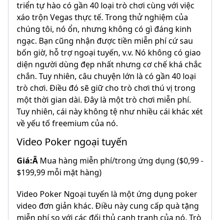
triển tự hào có gần 40 loại trò chơi cùng với việc
xáo trộn Vegas thực tế. Trong thử nghiệm của
chúng tôi, nó ổn, nhưng không có gì đáng kinh
ngạc. Bạn cũng nhận được tiền miễn phí cứ sau
bốn giờ, hỗ trợ ngoại tuyến, v.v. Nó không có giao
diện người dùng đẹp nhất nhưng cơ chế khá chắc
chắn. Tuy nhiên, câu chuyện lớn là có gần 40 loại
trò chơi. Điều đó sẽ giữ cho trò chơi thú vị trong
một thời gian dài. Đây là một trò chơi miễn phí.
Tuy nhiên, cái này không tệ như nhiều cái khác xét
về yếu tố freemium của nó.
Video Poker ngoại tuyến
Giá:Â
Mua hàng miễn phí/trong ứng dụng ($0,99 -
$199,99 mỗi mặt hàng)
Video Poker Ngoại tuyến là một ứng dụng poker
video đơn giản khác. Điều này cung cấp quà tặng
miễn phí so với các đối thủ cạnh tranh của nó. Trò