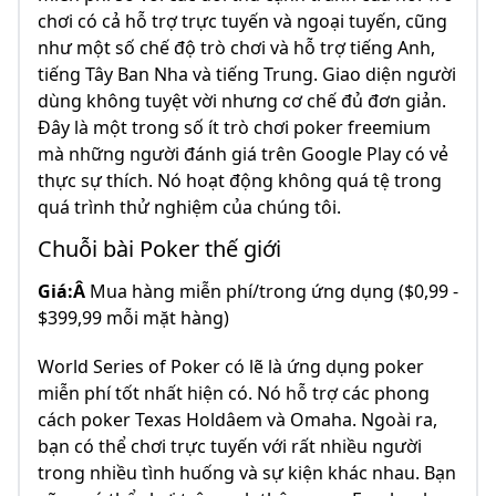
chơi có cả hỗ trợ trực tuyến và ngoại tuyến, cũng
như một số chế độ trò chơi và hỗ trợ tiếng Anh,
tiếng Tây Ban Nha và tiếng Trung. Giao diện người
dùng không tuyệt vời nhưng cơ chế đủ đơn giản.
Đây là một trong số ít trò chơi poker freemium
mà những người đánh giá trên Google Play có vẻ
thực sự thích. Nó hoạt động không quá tệ trong
quá trình thử nghiệm của chúng tôi.
Chuỗi bài Poker thế giới
Giá:Â
Mua hàng miễn phí/trong ứng dụng ($0,99 -
$399,99 mỗi mặt hàng)
World Series of Poker có lẽ là ứng dụng poker
miễn phí tốt nhất hiện có. Nó hỗ trợ các phong
cách poker Texas Holdâem và Omaha. Ngoài ra,
bạn có thể chơi trực tuyến với rất nhiều người
trong nhiều tình huống và sự kiện khác nhau. Bạn