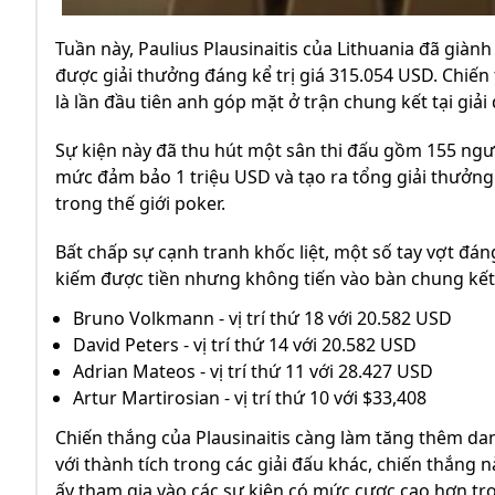
Tuần này, Paulius Plausinaitis của Lithuania đã giàn
được giải thưởng đáng kể trị giá 315.054 USD. Chiến
là lần đầu tiên anh góp mặt ở trận chung kết tại giải
Sự kiện này đã thu hút một sân thi đấu gồm 155 ngư
mức đảm bảo 1 triệu USD và tạo ra tổng giải thưởng 
trong thế giới poker.
Bất chấp sự cạnh tranh khốc liệt, một số tay vợt đá
kiếm được tiền nhưng không tiến vào bàn chung kết
Bruno Volkmann - vị trí thứ 18 với 20.582 USD
David Peters - vị trí thứ 14 với 20.582 USD
Adrian Mateos - vị trí thứ 11 với 28.427 USD
Artur Martirosian - vị trí thứ 10 với $33,408
Chiến thắng của Plausinaitis càng làm tăng thêm da
với thành tích trong các giải đấu khác, chiến thắng 
ấy tham gia vào các sự kiện có mức cược cao hơn tro