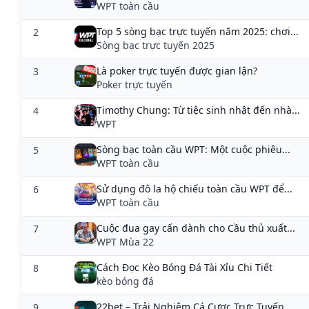
WPT toàn cầu
Top 5 sòng bạc trực tuyến năm 2025: chơi...
2
Sòng bạc trực tuyến 2025
Là poker trực tuyến được gian lận?
3
Poker trực tuyến
Timothy Chung: Từ tiệc sinh nhật đến nhà...
4
WPT
Sòng bạc toàn cầu WPT: Một cuộc phiêu...
5
WPT toàn cầu
Sử dụng đô la hộ chiếu toàn cầu WPT để...
6
WPT toàn cầu
Cuộc đua gay cấn dành cho Cầu thủ xuất...
7
WPT Mùa 22
Cách Đọc Kèo Bóng Đá Tài Xỉu Chi Tiết
8
kèo bóng đá
22bet – Trải Nghiệm Cá Cược Trực Tuyến...
9