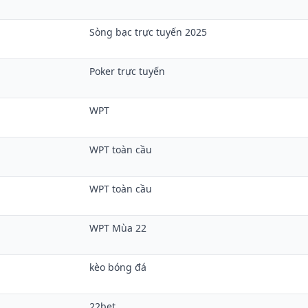
Sòng bạc trực tuyến 2025
Poker trực tuyến
WPT
WPT toàn cầu
WPT toàn cầu
WPT Mùa 22
kèo bóng đá
22bet