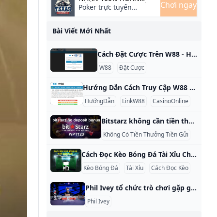
Chơi ngay
TIỀN KHI NẠP LẦN ĐẦU
Poker trực tuyến
chuyên nghiệp, giành
giải thưởng hấp dẫn
Bài Viết Mới Nhất
Cách Đặt Cược Trên W88 - Hướng Dẫn Chi Tiết Từ A Đến Z Bước 1: Đăng Ký Tài Khoản Để bắt đầu đặt cược trên W88, bạn cần tạo tài khoản. Thực hiện các bước sau: Truy cập vào trang chủ W88 qua đường dẫn chính thức. Nhấn nút “Đăng Ký” trên giao diện trang chủ. Điền thông tin cá nhân: Tên đăng nhập: Dễ nhớ và không chứa ký tự đặc biệt. Mật khẩu: Bảo mật với độ dài tối thiểu 8 ký tự.
W88
Đặt Cược
Cách Chơi W88
Hướng Dẫn Cách Truy Cập W88 Không Bị Chặn W88 là nhà cái trực tuyến hàng đầu cung cấp dịch vụ cá cược thể thao, casino trực tuyến và nhiều sản phẩm khác. Đây là hướng dẫn chi tiết để truy cập W88 an toàn. 1. Sử Dụng Liên Kết Chính Thức Truy cập W88w88.com hoặc W88official.net để nhận link không bị chặn. 2. Các Cách Truy Cập Khác Sử dụng ứng dụng di động của W88. Thay đổi DNS hoặc sử dụng VPN.
HướngDẫn
LinkW88
CasinoOnline
Bitstarz không cần tiền thưởng lên tới 5 BTC và 200 vòng quay miễn phí Mở khóa Mã thưởng BitStarz: Hướng dẫn cho người chơi Poker Nếu bạn đang tìm cách nâng cao trải nghiệm chơi trò chơi trực tuyến của mình, Mã thưởng BitStarzÂ mang đến cơ hội thú vị cho người chơi mới. Hướng dẫn này sẽ hướng dẫn bạn những lợi ích của việc sử dụng mã khuyến mãi BitStarz, cách nhận tiền thưởng và lý do tại sao đây là lựa chọn tuyệt vời cho những người đam mê poker.
Không Có Tiền Thưởng Tiền Gửi
Tiền Th
Cách Đọc Kèo Bóng Đá Tài Xỉu Chi Tiết Kèo bóng đá tài xỉu, hay còn gọi là Over/Under, là một trong những loại kèo phổ biến nhất trong cá cược bóng đá. Đây là hình thức đặt cược dựa trên tổng số bàn thắng của trận đấu, không cần quan tâm đội nào thắng hay thua. Bài viết này sẽ giúp bạn hiểu rõ cách đọc kèo tài xỉu, cách đặt cược hiệu quả và giải đáp các vấn đề thường gặp khi tham gia.
Kèo Bóng Đá
Tài Xỉu
Cách Đọc Kèo
Phil Ivey tổ chức trò chơi gặp gỡ lễ hội tại Wynn Las Vegas vào tháng 12 này Huyền thoại poker Phil Ivey sẽ bước vào phòng poker Wynn Las Vegas vào ngày 17 tháng 12 để tham gia Trò chơi gặp gỡ đặc biệt theo chủ đề Giáng sinh (MUG). Không, Poker Hall of Famer không theo đuổi hành động đặt cược thấp để xây dựng lại tài khoản ngân hàng của mình. Thay vào đó, chiêu đãi ngày lễ này là một phần của lễ kỷ niệm lớn hơn do đội WPT Global và World Poker Tour (WPT) tổ chức.
Phil Ivey
Bài Poker Wynn Las Vegas
Sự Kiện