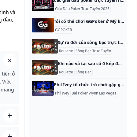
Các giải đấu poker trực tuyến hàng đầu để xem và chơi vào năm 2025 Poker trực tuyến vẫn là một trong những trò chơi trực tuyến phổ biến nhất vào năm 2025. Cho dù bạn là người chơi rec hay một chuyên gia, lịch trình giải đấu đã chín muồi với giá trị, mang đến cho người chơi từ khắp nơi trên thế giới cơ hội chiến đấu với những cảnh báo khổng lồ. Đây là một danh sách của các giải đấu poker trực tuyến tốt nhất mà bạn sẽ không muốn bỏ lỡ năm nay â và tại saoWPT toàn cầuđang nhận phí.
Giải Đấu Poker Trực Tuyến 2025
Giải Đấu Poker
mình và
g đầu,
Tôi có thể chơi GGPoker ở Mỹ không? GGPoker là một trong những nền tảng poker trực tuyến phổ biến nhất thế giới, nổi tiếng với nhiều giải đấu và tính năng sáng tạo. Tuy nhiên, tính khả dụng của nó ở Hoa Kỳ bị hạn chế do các quy định cờ bạc ở địa phương. Hiện có sẵn Tính đến thời điểm hiện tại, GGPoker không hoạt động trực tiếp tại Hoa Kỳ cho các trò chơi bằng tiền thật.
GGPOKER
Tính Khả Dụng Của GGPoker Tại Hoa
Sự ra đời của sòng bạc trực tuyến đã tác động đến trò chơi roulette như thế nào? Sự ra đời của sòng bạc trực tuyến đã tác động đến trò chơi roulette như thế nào? Sự ra đời của sòng bạc trực tuyến đã có tác động đáng kể đến trò chơi roulette. Sòng bạc trực tuyến làm cho bất kỳ ai có kết nối internet đều có thể dễ dàng truy cập roulette và các trò chơi sòng bạc khác. Giờ đây, người chơi có thể thưởng thức các trò chơi sòng bạc yêu thích của mình một cách thoải mái tại nhà riêng mà không cần phải đến sòng bạc trên đất liền.
Roulette
Sòng Bạc Trực Tuyến
Khi nào và tại sao số 0 kép được thêm vào bánh xe roulette của Mỹ? Khi nào và tại sao số 0 kép được thêm vào bánh xe roulette của Mỹ? Số 0 kép đã được thêm vào bánh xe roulette của Mỹ vào giữa thế kỷ 19. Năm chính xác không rõ ràng, nhưng người ta cho rằng nó đã được thêm vào khoảng những năm 1860. Lý do bổ sung nó là để tăng tỷ lệ lợi nhuận nhà cái, giúp trò chơi mang lại nhiều lợi nhuận hơn cho sòng bạc.
Roulette
Sòng Bạc
Gấp Đôi Số Không
 tiên ở
 Việc
Phil Ivey tổ chức trò chơi gặp gỡ lễ hội tại Wynn Las Vegas vào tháng 12 này Huyền thoại poker Phil Ivey sẽ bước vào phòng poker Wynn Las Vegas vào ngày 17 tháng 12 để tham gia Trò chơi gặp gỡ đặc biệt theo chủ đề Giáng sinh (MUG). Không, Poker Hall of Famer không theo đuổi hành động đặt cược thấp để xây dựng lại tài khoản ngân hàng của mình. Thay vào đó, chiêu đãi ngày lễ này là một phần của lễ kỷ niệm lớn hơn do đội WPT Global và World Poker Tour (WPT) tổ chức.
ơi mang
Phil Ivey
Bài Poker Wynn Las Vegas
Sự Kiện G