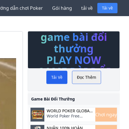
ớng dẫn chơi Poker
Gói hàng
tải về
Tải về
đổi
Go88 - Link Tải go88 -
Tham gia cổng game bài
g
đổi thưởng go88 nhận
OW
ngay 1triệu vnđ để trải
 ĐỔI
nghiệm cá cược game tài
Tải Về
Đọc Thêm
G
xỉu, nổ hũ, xóc đĩa, bắn cá
ME
Game Bài Đổi Thưởng
WORLD POKER GLOBAL
Chơi ngay
APP
World Poker Free
App777
NHẬN 100% HOÀN