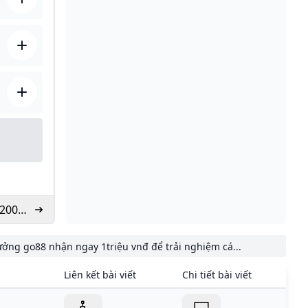
 200
ưởng go88 nhận ngay 1triệu vnđ để trải nghiệm cá...
Liên kết bài viết
Chi tiết bài viết