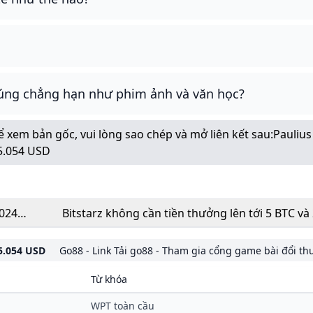
chúng chẳng hạn như phim ảnh và văn học?
Để xem bản gốc, vui lòng sao chép và mở liên kết sau:
Paulius
15.054 USD
024
Bitstarz không cần tiền thưởng lên tới 5 BTC và
vòng quay miễn phí
15.054 USD
Go88 - Link Tải go88 - Tham gia cổng game bài đổi th
Từ khóa
WPT toàn cầu