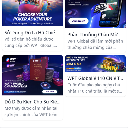
tháng 5 đến ngày 26 tháng
vụ đánh bài trực tuyến và
5, với các giải đấu cho người
trực tuyến cao và sẽ cung
chơi thuộc mọi cấp độ kỹ
cấp cho người chơi tốt nhất
năng.
của cả hai thế giới với hàng
triệu đô la trong các giải
Sử Dụng Đô La Hộ Chiếu Toàn Cầu WPT Để Vào Các Sự Kiện Cổ Phần Cao Của Triton
Phần Thưởng Chào Mừng Mới Của WPT Global: Lên Tới $ 3580 Phần Thưởng
thưởng được đảm bảo tại
Với số tiền hộ chiếu được
WPT Global đã làm mới phần
các cổ phần cao với chức
cung cấp bởi WPT Global,
thưởng chào mừng của
năng bổ sung và cạnh tranh
người chơi hiện có một
mình, cho người chơi mới cơ
vô song ở các cổ phần cao
phương pháp mới thú vị để
hội lấy lên tới $ 3,580 trong
nhất.
chuyển từ thế giới chơi trực
tổng giá trị. Ưu đãi hoàn
tuyến sang các sự kiện trực
chỉnh này kết hợp phần
tiếp cao. Chương trình
WPT Global ¥ 110 CN ¥ Triệu Chủ Nhật Hyper PKO Showdown
thưởng tiền gửi 100% với
khuyến mãi này cung cấp
Cuộc đấu pko pko ngày chủ
tiền thưởng thêm như vé
cho người chơi cơ hội để
nhật 110 cnâ triệu là một sự
giải đấu và tiền sòng bạc,
biến các chiến thắng trực
bổ sung có chỉ số có chỉ số
dẫn đến gói hoàn hảo cho
Đủ Điều Kiện Cho Sự Kiện Chính Của WPT Global Thông Qua Các Vệ Tinh Mua Thấp
tuyến của họ thành vé tham
có chỉ số octan cao cho
người chơi poker hoặc sòng
Mơ thấy được cảm nhận tại
gia đáng thèm muốn cho
những người chơi đang tìm
bạc. Chào mừng sự cố tiền
sự kiện chính của WPT toàn
một số lễ hội poker trực tiếp
kiếm hành động có nhịp độ
thưởng **Trận đấu tiền gửi
cầu có uy tín nhưng lo lắng
tuyệt vời nhất trên toàn cầu,
nhanh và các giải thưởng
100%:**Nhận lại tới 3.
rằng việc mua vào quá cao?
trong số đó: loạt bài Poker