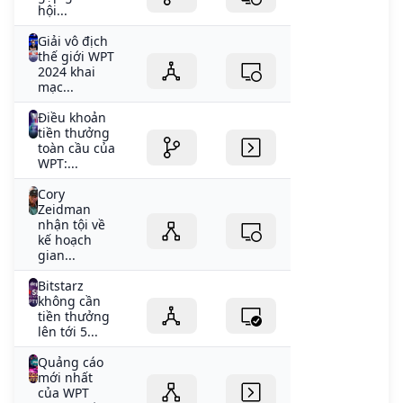
hội...
Giải vô địch
thế giới WPT
2024 khai
mạc...
Điều khoản
tiền thưởng
toàn cầu của
WPT:...
Cory
Zeidman
nhận tội về
kế hoạch
gian...
Bitstarz
không cần
tiền thưởng
lên tới 5...
Quảng cáo
mới nhất
của WPT