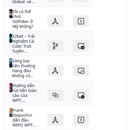
Global: vé...
Tôi có thể
chơi
GGPoker ở
Mỹ không?
22bet – Trải
Nghiệm Cá
Cược Trực
Tuyến...
Sòng bạc
tiền thưởng
hàng đầu
không có...
Hướng dẫn
rút tiền toàn
cầu của
WPT:...
Frank
Stepuchin
dẫn đầu
RRPO WPT...