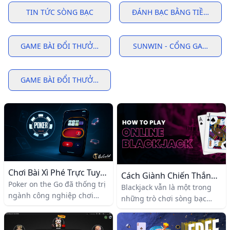
TIN TỨC SÒNG BẠC
ĐÁNH BẠC BẰNG TIỀN THẬT
GAME BÀI ĐỔI THƯỞNG
SUNWIN - CỔNG GAME BÀI
GAME BÀI ĐỔI THƯỞNG FUJIGAME
Chơi Bài Xì Phé Trực Tuyến Trên Android: Hướng Dẫn Năm 2025
Cách Giành Chiến Thắng Tại Trực Tuyến Blackjack: Chiến Lược Cho Năm 2025
Poker on the Go đã thống trị
Blackjack vẫn là một trong
ngành công nghiệp chơi
những trò chơi sòng bạc
game trực tuyến, và chưa
trực tuyến được ưa chuộng
bao giờ có nhiều người chơi
nhất năm 2025. Nó có lợi thế
thưởng thức poker trực