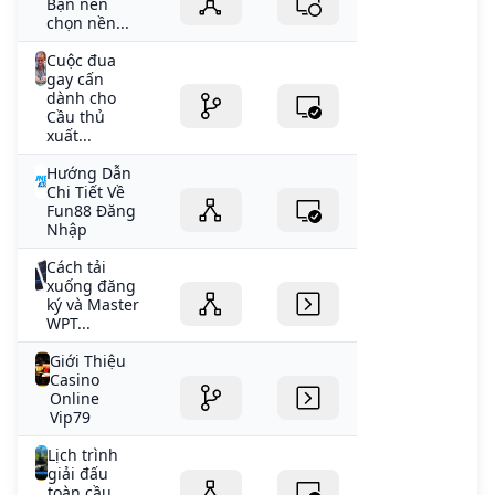
Bạn nên
chọn nền...
Cuộc đua
gay cấn
dành cho
Cầu thủ
xuất...
Hướng Dẫn
Chi Tiết Về
Fun88 Đăng
Nhập
Cách tải
xuống đăng
ký và Master
WPT...
Giới Thiệu
Casino
Online
Vip79
Lịch trình
giải đấu
toàn cầu