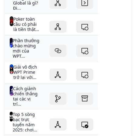
Global là gì?
Đi...
Poker toàn
cầu có phải
là tiền thật...
Phần thưởng
chào mừng
mới của
WPT...
Giải vô địch
WPT Prime
trở lại với...
Cách giành
chiến thắng
tại các vị
trí...
Top 5 sòng
bạc trực
tuyến năm
2025: chơi...