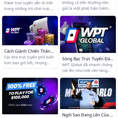
Không có tiền thưởng tiền
Poker trực tuyến vẫn là một
Live danh tiếng thông qua
chưa quen với poker hoặc
gửi là một phát hiện hiếm
trong những trò chơi trực
các vòng loại trực tuyến.
chuyển từ các trò chơi trực
khi nói đến sòng bạc trực
tuyến phổ biến nhất vào
tiếp, hướng dẫn này sẽ giúp
tuyến - nhưng WPT Global
năm 2025. Cho dù bạn là
bạn bắt đầu trong poker trực
chỉ là một trong số các sòng
người chơi rec hay một
tuyến.
bạc trực tuyến hạn chế nơi
chuyên gia, lịch trình giải
bạn có thể nhận được
đấu đã chín muồi với giá trị,
chúng. Looking để chơi ở các
mang đến cho người chơi từ
trò chơi khe tốt nhất mà
khắp nơi trên thế giới cơ hội
Cách Giành Chiến Thắng Tại Các Vị Trí Trực Tuyến Vào Năm 2025 Với WPT Global
không có cam kết tiền tệ liên
chiến đấu với những cảnh
Các khe trực tuyến phổ biến
Sòng Bạc Trực Tuyến Đáng Tin Cậy Nhất: WPT Global
quan? Đây là cách bạn có thể
báo khổng lồ. Đây là một
hơn bao giờ hết, nhưng
WPT Global đã nhanh chóng
nhận được các spins máy
danh sách của các giải đấu
chiến thắng vẫn không chỉ là
nổi lên như một nền tảng
đánh bạc miễn phí, không
poker trực tuyến tốt nhất mà
may mắn. Hướng dẫn này
sòng bạc trực tuyến hàng
cần đặt cọc.
bạn sẽ không muốn bỏ lỡ
phá vỡ năm mẹo thực sự mà
đầu, nổi tiếng vì cam kết bảo
năm nay â và tại saoWPT
bạn có thể sử dụng để cung
mật, công bằng và sự hài
toàn cầuđang nhận phí.
cấp cho mình một lợi thế đặc
lòng của người chơi. Dưới
biệt khi chơi trên các nền
đây là những lý do chính tại
tảng đáng tin cậy như WPT
sao WPT Global là sòng bạc
Global. Chọn các khe RTP cao
trực tuyến đáng tin cậy nhất
Ngôi Sao Đang Lên Của Brazil Gây Sốc Cho Tất Cả Mọi Người Bằng Cách Giành Giải Thưởng Triệu Euro Ở Monte Carlo Poker World Chào Đón Một Con Ngựa Siêu Tối!
RTP cho bạn biết số tiền
vào năm 2025: **Các biện