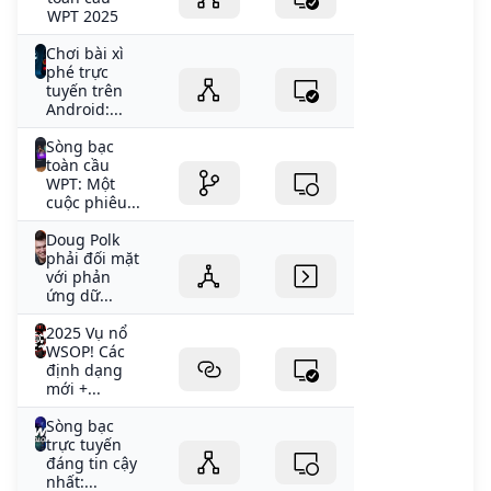
WPT 2025
Chơi bài xì
phé trực
tuyến trên
Android:...
Sòng bạc
toàn cầu
WPT: Một
cuộc phiêu...
Doug Polk
phải đối mặt
với phản
ứng dữ...
2025 Vụ nổ
WSOP! Các
định dạng
mới +...
Sòng bạc
trực tuyến
đáng tin cậy
nhất:...