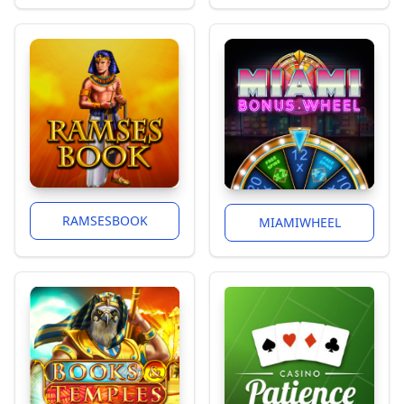
RAMSESBOOK
MIAMIWHEEL