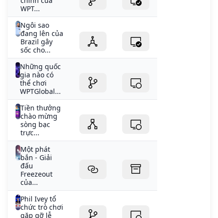
chính của
WPT...
Ngôi sao
đang lên của
Brazil gây
sốc cho...
Những quốc
gia nào có
thể chơi
WPTGlobal...
Tiền thưởng
chào mừng
sòng bạc
trực...
Một phát
bắn - Giải
đấu
Freezeout
của...
Phil Ivey tổ
chức trò chơi
gặp gỡ lễ