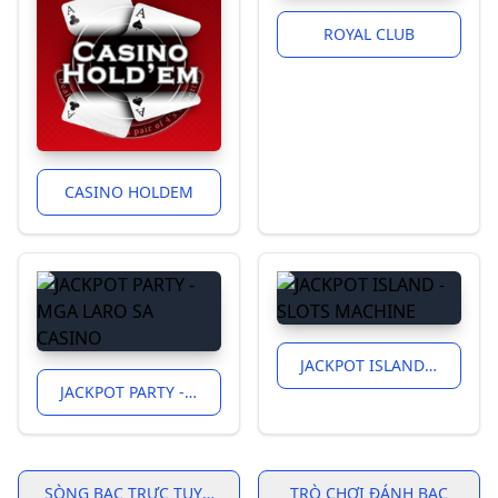
ROYAL CLUB
CASINO HOLDEM
JACKPOT ISLAND - SLOTS MACHINE
JACKPOT PARTY - MGA LARO SA CASINO
SÒNG BẠC TRỰC TUYẾN
TRÒ CHƠI ĐÁNH BẠC