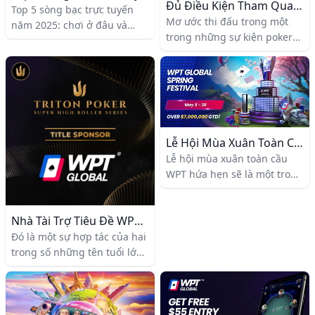
Đủ Điều Kiện Tham Quan Red Dragon Poker Tour Jeju 2025 Qua Các Vệ Tinh Toàn Cầu WPT
Top 5 sòng bạc trực tuyến
vậy chắc chắn sẽ có một số
dư, đã tuyên bố một giải
Mơ ước thi đấu trong một
năm 2025: chơi ở đâu và
thay đổi mới. Hãy nhìn
thưởng-1 triệu ấn tượng! Sự
trong những sự kiện poker
giành chiến thắng lớn Top 5
nhanh. WSOP Classics và
buồn bã về nghiệp dư: Sự
uy tín nhất châu Á? WPT
sòng bạc trực tuyến năm
những thay đổi mới WSOP là
kiện chính của EPT đầu tiên
Global cung cấp cho bạn cơ
2025: chơi ở đâu và giành
một sự kiện lớn trong thế
của Nga giành chiến thắng
hội để biến một khoản đầu
chiến thắng lớn Ngành công
giới poker, đã phát triển từ
ở nước ngoài trong nhiều
tư khiêm tốn thành một ghế
nghiệp sòng bạc trực tuyến
các giải đấu quy mô nhỏ
năm Giải đấu thu hút 1.
tại sự kiện Giải vô địch Poker
vào năm 2025 đã chứng kiến
thành một sự kiện lớn với
Poker Red Dragon 2025. Cấu
​​sự tăng trưởng đáng chú ý,
hàng chục ngàn người tham
Lễ Hội Mùa Xuân Toàn Cầu WPT: 7.000.000 Đô La Giải Thưởng Được Đảm Bảo
trúc giải đấu vệ tinh Con
cung cấp cho người chơi rất
gia.
Lễ hội mùa xuân toàn cầu
đường vệ tinh của WPT
nhiều lựa chọn để thưởng
WPT hứa hẹn sẽ là một trong
Global được thiết kế để phù
thức các trò chơi yêu thích
những sự kiện poker trực
hợp với người chơi có các
của họ. Dựa trên các yếu tố
tuyến tuyệt vời nhất trong
ngân hàng khác nhau:
như đa dạng trò chơi, trải
Nhà Tài Trợ Tiêu Đề WPT Global Now Cho Triton Poker Super High Roller Series
năm và cung cấp cho bạn cơ
nghiệm người dùng, tiền
hội chiến đấu với cảm giác
Đó là một sự hợp tác của hai
thưởng và bảo mật, đây là 5
khi bạn chiến đấu để giành
trong số những tên tuổi lớn
sòng bạc trực tuyến hàng
được một phần của một giải
nhất trong poker, hai trong
đầu bạn nên xem xét:
thưởng được đảm bảo đáng
số các thương hiệu lớn nhất.
kinh ngạc trị giá 7 triệu đô
Sự hợp tác sẽ thu hẹp
la! Lễ hội diễn ra từ ngày 5
khoảng cách giữa các dịch