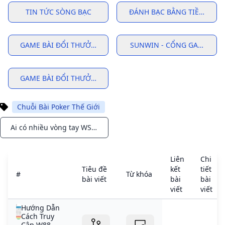
TIN TỨC SÒNG BẠC
ĐÁNH BẠC BẰNG TIỀN THẬT
GAME BÀI ĐỔI THƯỞNG
SUNWIN - CỔNG GAME BÀI
GAME BÀI ĐỔI THƯỞNG FUJIGAME
Chuỗi Bài Poker Thế Giới
Ai có nhiều vòng tay WSOP nhất?
Notifications
Liên
Chi
Tiêu đề
kết
tiết
#
Từ khóa
bài viết
bài
bài
viết
viết
Hướng Dẫn
Cách Truy
Cập W88