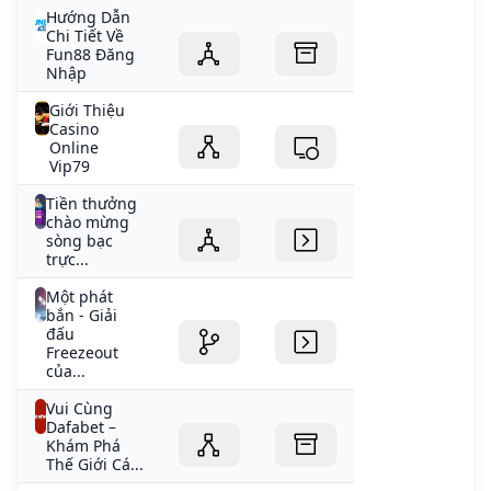
Hướng Dẫn
Chi Tiết Về
Fun88 Đăng
Nhập
Giới Thiệu
Casino
Online
Vip79
Tiền thưởng
chào mừng
sòng bạc
trực...
Một phát
bắn - Giải
đấu
Freezeout
của...
Vui Cùng
Dafabet –
Khám Phá
Thế Giới Cá...