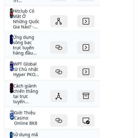
Trí...
Hitclub Có
Mặt Ở
Những Quốc
Gia Nào? -...
Ứng dụng
sòng bạc
trực tuyến
hàng đầu...
WPT Global
từ Chủ nhật
Hyper PKO...
Cách giành
chiến thắng
tại trực
tuyến...
Giới Thiệu
Casino
Online BK8
Sử dụng mã