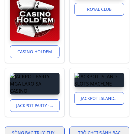
ROYAL CLUB
CASINO HOLDEM
JACKPOT ISLAND - SLOTS MACHINE
JACKPOT PARTY - MGA LARO SA CASINO
SÒNG BẠC TRỰC TUYẾN
TRÒ CHƠI ĐÁNH BẠC