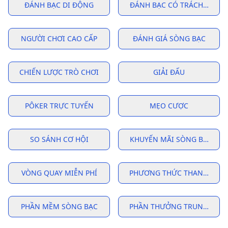
ĐÁNH BẠC DI ĐỘNG
ĐÁNH BẠC CÓ TRÁCH NHIỆ
NGƯỜI CHƠI CAO CẤP
ĐÁNH GIÁ SÒNG BẠC
CHIẾN LƯỢC TRÒ CHƠI
GIẢI ĐẤU
PÔKER TRỰC TUYẾN
MẸO CƯỢC
SO SÁNH CƠ HỘI
KHUYẾN MÃI SÒNG BẠC
VÒNG QUAY MIỄN PHÍ
PHƯƠNG THỨC THANH TOÁ
PHẦN MỀM SÒNG BẠC
PHẦN THƯỞNG TRUNG THÀ