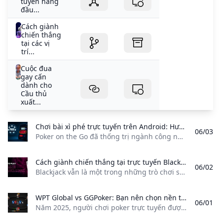
tuyến hàng
đầu...
Cách giành
chiến thắng
tại các vị
trí...
Cuộc đua
gay cấn
dành cho
Cầu thủ
xuất...
Chơi bài xì phé trực tuyến trên Android: Hướng dẫn năm 2025 Bạn muốn chơi bài xì phé trực tuyến trên điện thoại hoặc máy tính bảng Android của bạn? Dưới đây là hướng dẫn năm 2025 cho các ứng dụng tính năng tốt nhất và cách WPT Global giúp poker di động dễ dàng và an toàn.
06/03
Poker on the Go đã thống trị ngành công nghiệp chơi game trực tuyến, và chưa bao giờ có nhiều người chơi thưởng thức poker trực tuyến trên thiết bị Android vào năm 2025. Miễn là bạn có điện thoại thông minh và một ứng dụng an toàn, bạn có thể chơi các trò chơi poker tiền thực từ bất cứ nơi nào-đó là một chiếc CAFÃ © hoặc giường của riêng bạn.
Cách giành chiến thắng tại trực tuyến Blackjack: Chiến lược cho năm 2025 Khám phá cách giành chiến thắng tại Blackjack trực tuyến vào năm 2025 với các chiến lược thiết yếu mẹo và một nền tảng đáng tin cậy. Tìm hiểu lý do tại sao WPT Global là lựa chọn hàng đầu cho Blackjack tiền thật.
06/02
Blackjack vẫn là một trong những trò chơi sòng bạc trực tuyến được ưa chuộng nhất năm 2025. Nó có lợi thế nhà thấp, và, với sự pha trộn giữa kỹ năng và may mắn, nó mang đến cho người chơi cơ hội đánh bại các đại lý với các quyết định tốt. Nhưng làm thế nào bạn có thể nghiêng tỷ lệ cược có lợi cho bạn? Bài viết này sẽ hướng dẫn bạn qua những gì bạn cần biết để giành chiến thắng, bao gồm lý do tại sao điều quan trọng là chơi tại một trang web có uy tín, chẳng hạn như WPT Global.
WPT Global vs GGPoker: Bạn nên chọn nền tảng poker nào vào năm 2025? So sánh WPT Global và GGPoker vào năm 2025: Khám phá sự khác biệt về tiền thưởng phần mềm dịch vụ giải đấu và nhiều hơn nữa để quyết định trang web poker nào là tốt nhất cho bạn.
06/01
Năm 2025, người chơi poker trực tuyến được tha hồ lựa chọn. Trong số những cái tên được nói đến nhiều nhất trong trò chơi làWPT toàn cầuVàGGPOKERHai nền tảng cung cấp trải nghiệm poker trực tuyến đẳng cấp thế giới. Nhưng cái nào phù hợp với bạn? Sự cố này so sánh các tính năng cốt lõi của họ, trải nghiệm người chơi và giá trị, giúp bạn đưa ra quyết định sáng suốt nhất.