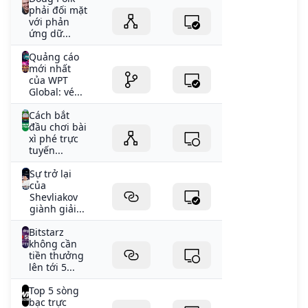
phải đối mặt
với phản
ứng dữ...
Quảng cáo
mới nhất
của WPT
Global: vé...
Cách bắt
đầu chơi bài
xì phé trực
tuyến...
Sự trở lại
của
Shevliakov
giành giải...
Bitstarz
không cần
tiền thưởng
lên tới 5...
Top 5 sòng
bạc trực