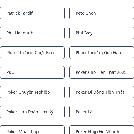
Patrick Tardif
Pete Chen
Notifications
Notifications
Phil Hellmuth
Phil Ivey
Notifications
Notifications
Phần Thưởng Cược Bóng Rổ DA88
Phần Thưởng Giải Đấu
Notifications
Notifications
PKO
Poker Cho Tiền Thật 2025
Notifications
Notifications
Poker Chuyên Nghiệp
Poker Di Động Tiền Thật
Notifications
Notifications
Poker Hợp Pháp Hoa Kỳ
Poker Lật
Notifications
Notifications
Poker Mua Thấp
Poker Nhịp Độ Nhanh