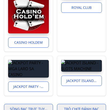
ROYAL CLUB
CASINO HOLDEM
JACKPOT ISLAND - SLOTS MACHINE
JACKPOT PARTY - MGA LARO SA CASINO
SÒNG BẠC TRỰC TUYẾN
TRÒ CHƠI ĐÁNH BẠC