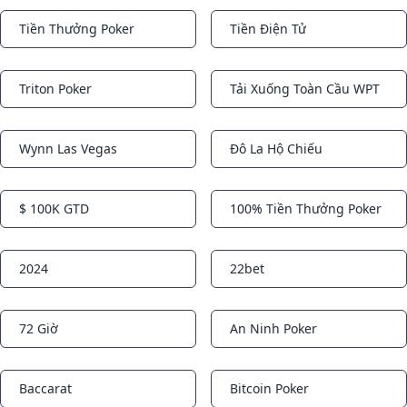
Tiền Thưởng Poker
Tiền Điện Tử
Notifications
Notifications
Triton Poker
Tải Xuống Toàn Cầu WPT
Notifications
Notifications
Wynn Las Vegas
Đô La Hộ Chiếu
Notifications
Notifications
$ 100K GTD
100% Tiền Thưởng Poker
Notifications
Notifications
2024
22bet
Notifications
Notifications
72 Giờ
An Ninh Poker
Notifications
Notifications
Baccarat
Bitcoin Poker
Notifications
Notifications