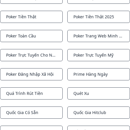
Notifications
Notifications
Poker Tiền Thật
Poker Tiền Thật 2025
Notifications
Notifications
Poker Toàn Cầu
Poker Trang Web Minh Bạch
Notifications
Notifications
Poker Trực Tuyến Cho Người Mới Bắt Đầu
Poker Trực Tuyến Mỹ
Notifications
Notifications
Poker Đăng Nhập Xã Hội
Prime Hàng Ngày
Notifications
Notifications
Quá Trình Rút Tiền
Quét Xu
Notifications
Notifications
Quốc Gia Có Sẵn
Quốc Gia Hitclub
Notifications
Notifications