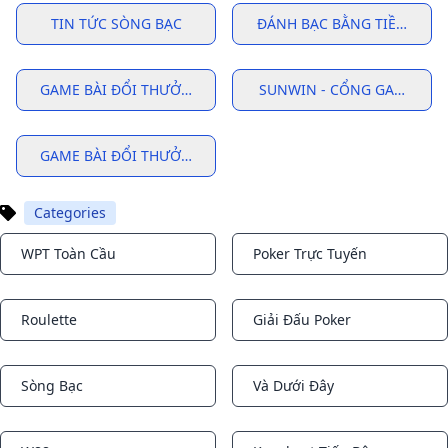
TIN TỨC SÒNG BẠC
ĐÁNH BẠC BẰNG TIỀN THẬT
GAME BÀI ĐỔI THƯỞNG
SUNWIN - CỔNG GAME BÀI
GAME BÀI ĐỔI THƯỞNG FUJIGAME
Categories
WPT Toàn Cầu
Poker Trực Tuyến
Notifications
Notifications
Roulette
Giải Đấu Poker
Notifications
Notifications
Sòng Bạc
Và Dưới Đây
Notifications
Notifications