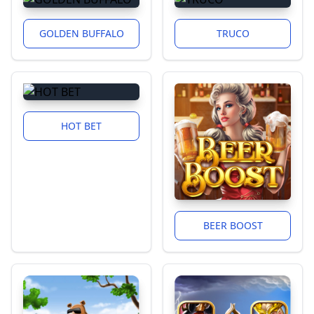
GOLDEN BUFFALO
TRUCO
HOT BET
BEER BOOST