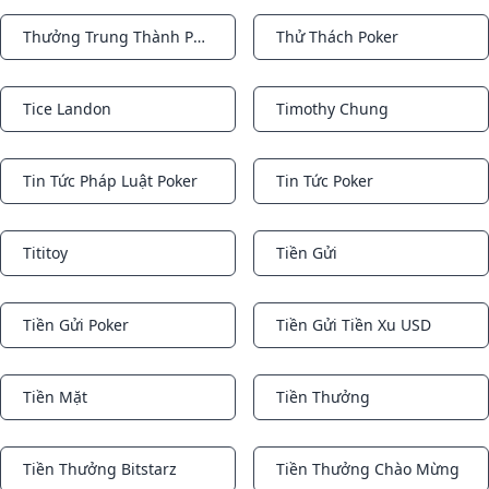
Thưởng Trung Thành Phần Thưởng Poker
Thử Thách Poker
Notifications
Notifications
Tice Landon
Timothy Chung
Notifications
Notifications
Tin Tức Pháp Luật Poker
Tin Tức Poker
Notifications
Notifications
Tititoy
Tiền Gửi
Notifications
Notifications
Tiền Gửi Poker
Tiền Gửi Tiền Xu USD
Notifications
Notifications
Tiền Mặt
Tiền Thưởng
Notifications
Notifications
Tiền Thưởng Bitstarz
Tiền Thưởng Chào Mừng
Notifications
Notifications