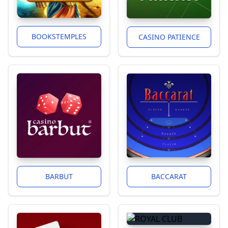
BOOKSTEMPLES
CASINO PATIENCE
BARBUT
BACCARAT